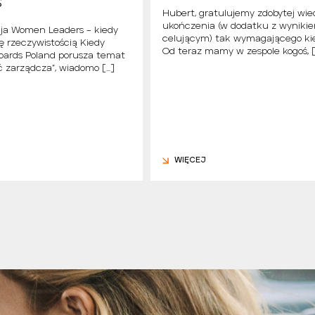
s
Hubert, gratulujemy zdobytej wie
ukończenia (w dodatku z wyniki
cja Women Leaders – kiedy
celującym) tak wymagającego ki
ię rzeczywistością Kiedy
Od teraz mamy w zespole kogoś, [
ards Poland porusza temat
 zarządcza”, wiadomo […]
WIĘCEJ