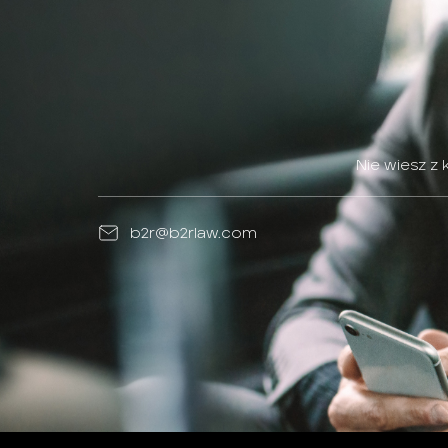
Nie wiesz z
b2r@b2rlaw.com