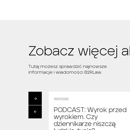
Zobacz więcej a
Tutaj możesz sprawdzić najnowsze
informacje i wiadomości B2RLaw.
14/07/2026
ak znaleźć
PODCAST: Wyrok przed
walińską?
wyrokiem. Czy
owski
dziennikarze niszczą