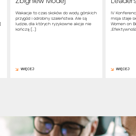
Zbigniew Modej
Leader
i
Wakacje to czas skoków do wody, górskich
IV Konferen
przygód i odrobiny szaleństwa. Ale są
misja staje s
]
ludzie, dla których ryzykowne akcje nie
Women on Bo
kończą […]
„Efektywność
WIĘCEJ
WIĘCEJ