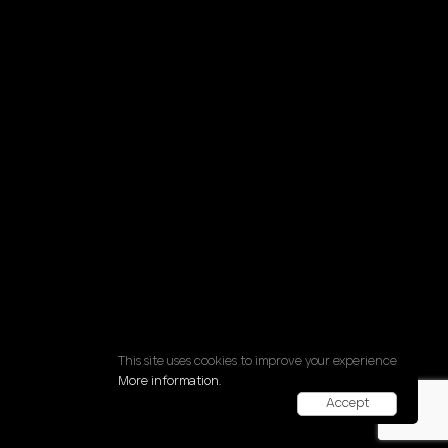
This site uses cookies to improve your experience
More information.
Designed by :
247®Studio
Accept