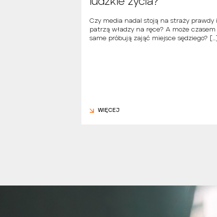
ludzkie życia?
skiej pokazują, że
orty zaczyna się
Czy media nadal stoją na straży prawdy 
 od pierwszych stron
patrzą władzy na ręce? A może czasem
… Jak […]
same próbują zająć miejsce sędziego? […
WIĘCEJ