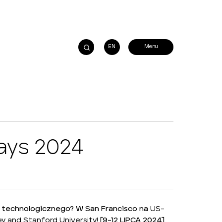
EN
ays 2024
u technologicznego? W San Francisco na
US-
ey and Stanford University
! [9-12 LIPCA 2024]