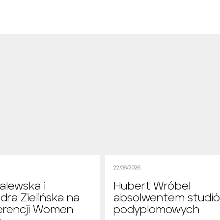
22/06/2026
alewska i
Hubert Wróbel
dra Zielińska na
absolwentem studi
erencji Women
podyplomowych