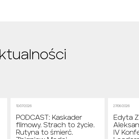
ktualności
10/07/2026
27/06/2026
PODCAST: Kaskader
Edyta Z
filmowy. Strach to życie.
Aleksan
Rutyna to śmierć.
IV Konf