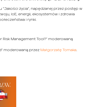
”Jakości życia”, napędzanej przez postęp w
woju, IoE, energii, ekosystemów i zdrowia
połeczeństwa i rynki.
 or Risk Management Tool?” moderowaną
rld” moderowaną przez
Małgorzatę Tomaka
.