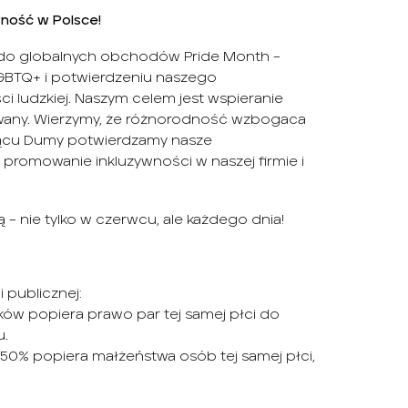
ność w Polsce!
do globalnych obchodów Pride Month –
BTQ+ i potwierdzeniu naszego
i ludzkiej. Naszym celem jest wspieranie
nowany. Wierzymy, że różnorodność wzbogaca
iącu Dumy potwierdzamy nasze
promowanie inkluzywności w naszej firmie i
– nie tylko w czerwcu, ale każdego dnia!
 publicznej:
ków popiera prawo par tej samej płci do
u.
e 50% popiera małżeństwa osób tej samej płci,