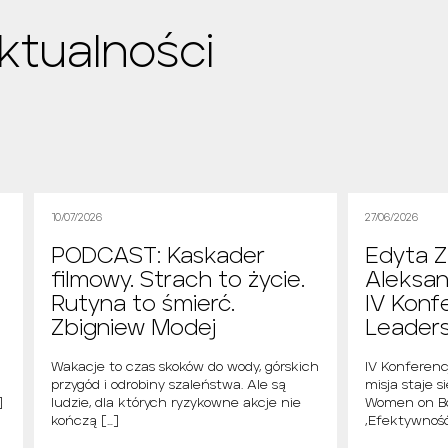
ktualności
10/07/2026
27/06/2026
PODCAST: Kaskader
Edyta Z
filmowy. Strach to życie.
Aleksan
Rutyna to śmierć.
IV Konf
Zbigniew Modej
Leader
i
Wakacje to czas skoków do wody, górskich
IV Konferen
przygód i odrobiny szaleństwa. Ale są
misja staje s
]
ludzie, dla których ryzykowne akcje nie
Women on Bo
kończą […]
„Efektywność