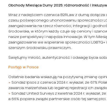
Obchody Miesiąca Dumy 2025: różnorodność i inkluzyw
Wraz z nadejściem czerwca B2RLaw z dumą dołącza 
czasu poświęconego uhonorowaniu społeczności LG
zaangażowania na rzecz równości, integracji i godnośc
środowiska, w którym każdy czuje się ceniony i sza
nasze perspektywy i napędza innowacje. W tym Mies
zaangażowanie we wspieranie społeczności LGBTQ+ i 
szerszym środowisku prawniczym.
Świętujmy miłość, autentyczność i odwagę bycia sobą 
Postęp w Polsce
Ostatnie badania wskazują na pozytywną zmianę opinii
+
Sondaż Ipsos z czerwca 2024 r. wykazał, że 67% Pola
zawarcia małżeństwa lub legalnej rejestracji ich związk
+
Sondaż United Surveys z kwietnia 2024 r. wykazał, ż
a 66% popiera związki partnerskie osób tej samej płci.