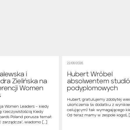
22/06/2026
alewska i
Hubert Wróbel
dra Zielińska na
absolwentem studi
erencji Women
podyplomowych
s
Hubert, gratulujemy zdobytej wie
ukończenia (w dodatku z wyniki
cja Women Leaders – kiedy
celującym) tak wymagającego ki
ię rzeczywistością Kiedy
Od teraz mamy w zespole kogoś, [
ards Poland porusza temat
 zarządcza”, wiadomo […]