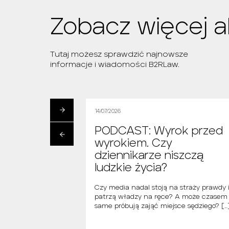
Zobacz więcej a
Tutaj możesz sprawdzić najnowsze
informacje i wiadomości B2RLaw.
14/07/2026
ak znaleźć
PODCAST: Wyrok przed
walińską?
wyrokiem. Czy
owski
dziennikarze niszczą
ludzkie życia?
skiej pokazują, że
orty zaczyna się
Czy media nadal stoją na straży prawdy 
 od pierwszych stron
patrzą władzy na ręce? A może czasem
… Jak […]
same próbują zająć miejsce sędziego? […