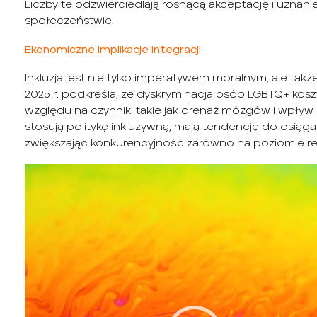
Liczby te odzwierciedlają rosnącą akceptację i uzna
społeczeństwie.
Ekonomiczne implikacje integracji
Inkluzja jest nie tylko imperatywem moralnym, ale ta
2025 r. podkreśla, że dyskryminacja osób LGBTQ+ koszt
względu na czynniki takie jak drenaż mózgów i wpływ na
stosują politykę inkluzywną, mają tendencję do osiąga
zwiększając konkurencyjność zarówno na poziomie reg
Odtwarzacz
video