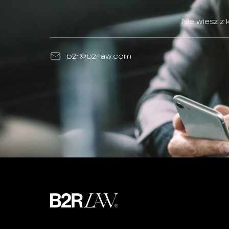
Nie wiesz z
b2r@b2rlaw.com