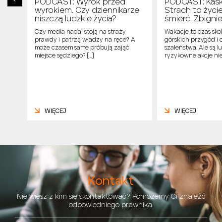
PODCAST: Wyrok przed
PODCAST: Kask
cek
wyrokiem. Czy dziennikarze
Strach to życi
niszczą ludzkie życia?
śmierć. Zbign
ą, że
Czy media nadal stoją na straży
Wakacje to czas sk
 się
prawdy i patrzą władzy na ręce? A
górskich przygód i 
ch
może czasem same próbują zająć
szaleństwa. Ale są l
…]
miejsce sędziego? […]
ryzykowne akcje nie
WIĘCEJ
WIĘCEJ
Kontakt
Nie wiesz z kim się skontaktować? Pomożemy Ci znaleźć
odpowiedniego prawnika.