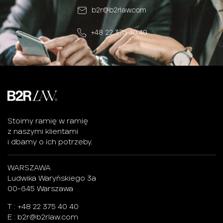
b2r@b2rlaw.com
+48 22 375 40 40
Stoimy ramię w ramię
z naszymi klientami
i dbamy o ich potrzeby.
WARSZAWA
Ludwika Waryńskiego 3a
00-645 Warszawa
T :
+48 22 375 40 40
E :
b2r@b2rlaw.com