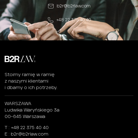
b2r@b2rlaw.com
+48 22 375 40 40
Stoimy ramię w ramię
z naszymi klientami
i dbamy o ich potrzeby.
WARSZAWA
Ludwika Waryńskiego 3a
00-645 Warszawa
T :
+48 22 375 40 40
E :
b2r@b2rlaw.com