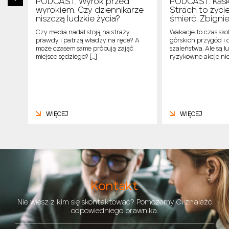
PODCAST: Wyrok przed
PODCAST: Kask
cek
wyrokiem. Czy dziennikarze
Strach to życi
niszczą ludzkie życia?
śmierć. Zbign
ą, że
Czy media nadal stoją na straży
Wakacje to czas sk
 się
prawdy i patrzą władzy na ręce? A
górskich przygód i 
ch
może czasem same próbują zająć
szaleństwa. Ale są l
…]
miejsce sędziego? […]
ryzykowne akcje nie
WIĘCEJ
WIĘCEJ
Kontakt
Nie wiesz z kim się skontaktować? Pomożemy Ci znaleźć
odpowiedniego prawnika.