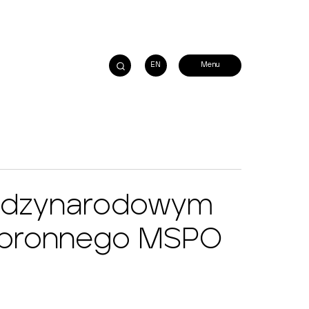
EN
iędzynarodowym
 Obronnego MSPO