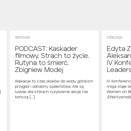
10/07/2026
27/06/2026
PODCAST: Kaskader
Edyta Z
filmowy. Strach to życie.
Aleksan
Rutyna to śmierć.
IV Konf
Zbigniew Modej
Leader
i
Wakacje to czas skoków do wody, górskich
IV Konferen
przygód i odrobiny szaleństwa. Ale są
misja staje s
]
ludzie, dla których ryzykowne akcje nie
Women on Bo
kończą […]
„Efektywność