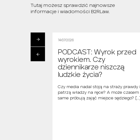
Tutaj możesz sprawdzić najnowsze
informacje i wiadomości B2RLaw.
14/07/2026
ak znaleźć
PODCAST: Wyrok przed
walińską?
wyrokiem. Czy
owski
dziennikarze niszczą
ludzkie życia?
skiej pokazują, że
orty zaczyna się
Czy media nadal stoją na straży prawdy 
 od pierwszych stron
patrzą władzy na ręce? A może czasem
… Jak […]
same próbują zająć miejsce sędziego? […