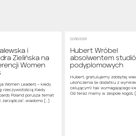
22/06/2026
alewska i
Hubert Wróbel
dra Zielińska na
absolwentem studi
erencji Women
podyplomowych
s
Hubert, gratulujemy zdobytej wie
ukończenia (w dodatku z wyniki
cja Women Leaders – kiedy
celującym) tak wymagającego ki
ię rzeczywistością Kiedy
Od teraz mamy w zespole kogoś, [
ards Poland porusza temat
 zarządcza”, wiadomo […]