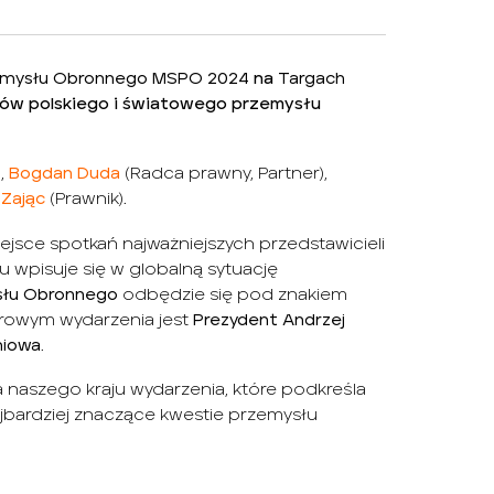
zemysłu Obronnego MSPO 2024
na
Targach
rów polskiego i światowego przemysłu
),
Bogdan Duda
(Radca prawny, Partner),
 Zając
(Prawnik).
iejsce spotkań najważniejszych przedstawicieli
 wpisuje się w globalną sytuację
słu Obronnego
odbędzie się pod znakiem
rowym wydarzenia jest
Prezydent Andrzej
niowa
.
 naszego kraju wydarzenia, które podkreśla
bardziej znaczące kwestie przemysłu