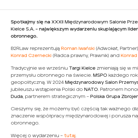
Spotkajmy się na
XXXII Międzynarodowym Salonie Pr
Kielce S.A.
– największym wydarzeniu skupiającym lide
obronnego.
B2RLaw reprezentują
Roman Iwański
(Adwokat, Partner
Konrad Czernecki
(Radca prawny, Prawnik) and
Konrad
Tradycyjnie we wrześniu
Targi Kielce
zmieniają się w m
przemysłu obronnego na świecie.
MSPO
każdego roku
geopolityczną. W 2024
Międzynarodowy Salon Przemy
jubileuszu wstąpienia Polski do
NATO
. Patronem hono
Duda
, partnerem strategicznym –
Polska Grupa Zbroje
Cieszymy się, że możemy być częścią tak ważnego dla
znaczenie współpracy międzynarodowej i porusza naj
obronnego.
Więcej o wydarzeniu –
tutaj
.