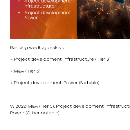
Ranking według praktyk:
+
Project development: Infrastructure (
Tier 3
)
+
M&A (
Tier 5
)
+
Project development: Power (
Notable
)
W 2022: M&
A (
Tier 5
), Project
development: Infrastructu
Power (
Other notable
).