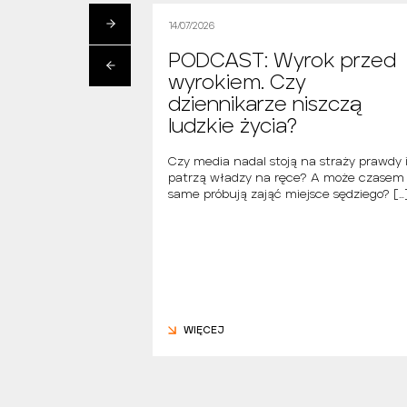
14/07/2026
ak znaleźć
PODCAST: Wyrok przed
walińską?
wyrokiem. Czy
owski
dziennikarze niszczą
ludzkie życia?
skiej pokazują, że
orty zaczyna się
Czy media nadal stoją na straży prawdy 
 od pierwszych stron
patrzą władzy na ręce? A może czasem
… Jak […]
same próbują zająć miejsce sędziego? […
WIĘCEJ