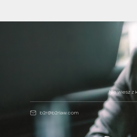
Nie wiesz z
b2r@b2rlaw.com