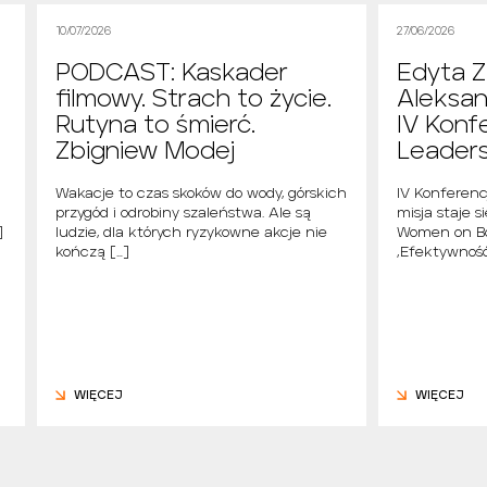
10/07/2026
27/06/2026
PODCAST: Kaskader
Edyta Z
filmowy. Strach to życie.
Aleksan
Rutyna to śmierć.
IV Konf
Zbigniew Modej
Leader
i
Wakacje to czas skoków do wody, górskich
IV Konferen
przygód i odrobiny szaleństwa. Ale są
misja staje s
]
ludzie, dla których ryzykowne akcje nie
Women on Bo
kończą […]
„Efektywność
WIĘCEJ
WIĘCEJ