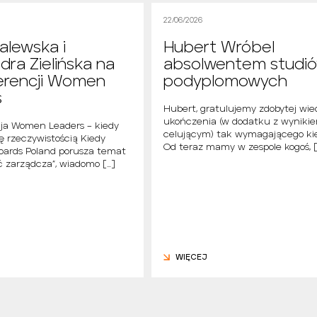
22/06/2026
alewska i
Hubert Wróbel
dra Zielińska na
absolwentem studi
erencji Women
podyplomowych
s
Hubert, gratulujemy zdobytej wie
ukończenia (w dodatku z wyniki
cja Women Leaders – kiedy
celującym) tak wymagającego ki
ię rzeczywistością Kiedy
Od teraz mamy w zespole kogoś, [
ards Poland porusza temat
 zarządcza”, wiadomo […]
WIĘCEJ