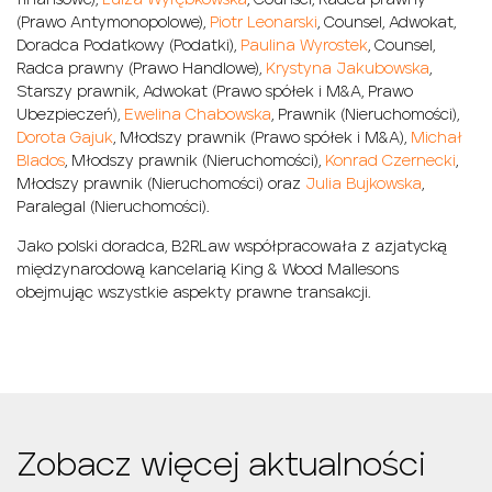
finansowe),
Luiza Wyrębkowska
, Counsel, Radca prawny
(Prawo Antymonopolowe),
Piotr Leonarski
, Counsel, Adwokat,
Doradca Podatkowy (Podatki),
Paulina Wyrostek
, Counsel,
Radca prawny (Prawo Handlowe),
Krystyna Jakubowska
,
Starszy prawnik, Adwokat (Prawo spółek i M&A, Prawo
Ubezpieczeń),
Ewelina Chabowska
, Prawnik (Nieruchomości),
Dorota Gajuk
, Młodszy prawnik (Prawo spółek i M&A),
Michał
Blados
, Młodszy prawnik (Nieruchomości),
Konrad Czernecki
,
Młodszy prawnik (Nieruchomości) oraz
Julia Bujkowska
,
Paralegal (Nieruchomości).
Jako polski doradca, B2RLaw współpracowała z azjatycką
międzynarodową kancelarią King & Wood Mallesons
obejmując wszystkie aspekty prawne transakcji.
Zobacz więcej aktualności