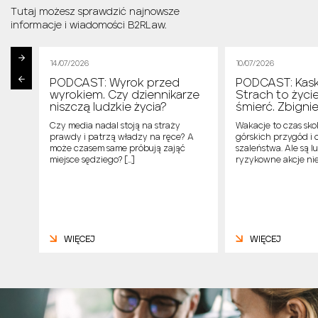
Tutaj możesz sprawdzić najnowsze
informacje i wiadomości B2RLaw.
14/07/2026
10/07/2026
PODCAST: Wyrok przed
PODCAST: Kask
cek
wyrokiem. Czy dziennikarze
Strach to życi
niszczą ludzkie życia?
śmierć. Zbign
ą, że
Czy media nadal stoją na straży
Wakacje to czas sk
 się
prawdy i patrzą władzy na ręce? A
górskich przygód i 
ch
może czasem same próbują zająć
szaleństwa. Ale są l
…]
miejsce sędziego? […]
ryzykowne akcje nie
WIĘCEJ
WIĘCEJ