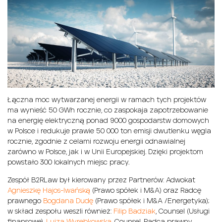
Łączna moc wytwarzanej energii w ramach tych projektów
ma wynieść 50 GWh rocznie, co zaspokaja zapotrzebowanie
na energię elektryczną ponad 9000 gospodarstw domowych
w Polsce i redukuje prawie 50 000 ton emisji dwutlenku węgla
rocznie, zgodnie z celami rozwoju energii odnawialnej
zarówno w Polsce, jak i w Unii Europejskiej. Dzięki projektom
powstało 300 lokalnych miejsc pracy.
Zespół B2RLaw był kierowany przez Partnerów: Adwokat
Agnieszkę Hajos-Iwańską
(Prawo spółek i M&A) oraz Radcę
prawnego
Bogdana Dudę
(Prawo spółek i M&A /Energetyka);
w skład zespołu weszli również:
Filip Badziak
, Counsel (Usługi