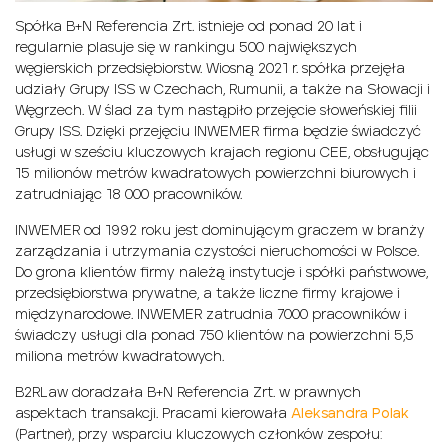
Spółka B+N Referencia Zrt. istnieje od ponad 20 lat i
regularnie plasuje się w rankingu 500 największych
węgierskich przedsiębiorstw. Wiosną 2021 r. spółka przejęła
udziały Grupy ISS w Czechach, Rumunii, a także na Słowacji i
Węgrzech. W ślad za tym nastąpiło przejęcie słoweńskiej filii
Grupy ISS. Dzięki przejęciu INWEMER firma będzie świadczyć
usługi w sześciu kluczowych krajach regionu CEE, obsługując
15 milionów metrów kwadratowych powierzchni biurowych i
zatrudniając 18 000 pracowników.
INWEMER od 1992 roku jest dominującym graczem w branży
zarządzania i utrzymania czystości nieruchomości w Polsce.
Do grona klientów firmy należą instytucje i spółki państwowe,
przedsiębiorstwa prywatne, a także liczne firmy krajowe i
międzynarodowe. INWEMER zatrudnia 7000 pracowników i
świadczy usługi dla ponad 750 klientów na powierzchni 5,5
miliona metrów kwadratowych.
B2RLaw doradzała B+N Referencia Zrt. w prawnych
aspektach transakcji. Pracami kierowała
Aleksandra Polak
(Partner), przy wsparciu kluczowych członków zespołu: