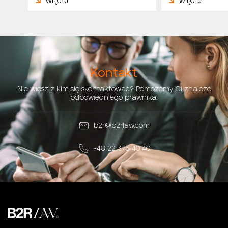
WIĘCEJ
WIĘCEJ
Kontakt
Nie wiesz z kim się skontaktować? Pomożemy Ci znaleźć
odpowiedniego prawnika.
b2r@b2rlaw.com
+48 22 375 40 40