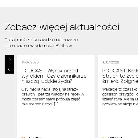
Zobacz więcej aktualności
Tutaj możesz sprawdzić najnowsze
informacje i wiadomości B2RLaw.
14/07/2026
10/07/2026
PODCAST: Wyrok przed
PODCAST: Kask
cek
wyrokiem. Czy dziennikarze
Strach to życi
niszczą ludzkie życia?
śmierć. Zbign
ą, że
Czy media nadal stoją na straży
Wakacje to czas sk
 się
prawdy i patrzą władzy na ręce? A
górskich przygód i 
ch
może czasem same próbują zająć
szaleństwa. Ale są l
…]
miejsce sędziego? […]
ryzykowne akcje nie