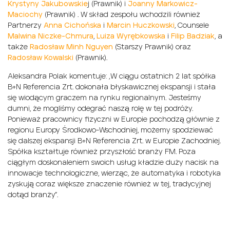
Krystyny Jakubowskie
j (Prawnik) i
Joanny Markowicz-
Maciochy
(Prawnik) . W skład zespołu wchodzili również
Partnerzy
Anna Cichońska
i
Marcin Huczkowski
, Counsele
Malwina Niczke-Chmura
,
Luiza Wyrębkowska
i
Filip Badziak
, a
także
Radosław Minh Nguyen
(Starszy Prawnik) oraz
Radosław Kowalski
(Prawnik).
Aleksandra Polak komentuje: „W ciągu ostatnich 2 lat spółka
B+N Referencia Zrt. dokonała błyskawicznej ekspansji i stała
się wiodącym graczem na rynku regionalnym. Jesteśmy
dumni, że mogliśmy odegrać naszą rolę w tej podróży.
Ponieważ pracownicy fizyczni w Europie pochodzą głównie z
regionu Europy Środkowo-Wschodniej, możemy spodziewać
się dalszej ekspansji B+N Referencia Zrt. w Europie Zachodniej.
Spółka kształtuje również przyszłość branży FM. Poza
ciągłym doskonaleniem swoich usług kładzie duży nacisk na
innowacje technologiczne, wierząc, że automatyka i robotyka
zyskują coraz większe znaczenie również w tej, tradycyjnej
dotąd branży”.