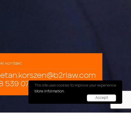
ki kontakt
jetan.korszen@b2rlaw.com
8 539 078 400
This site uses cookies to improve your experience
More information.
Accept