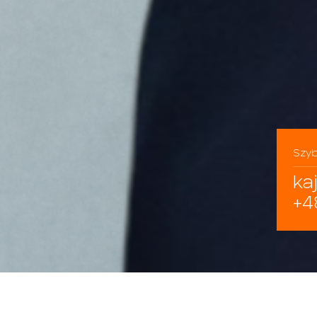
Szyb
ka
+4