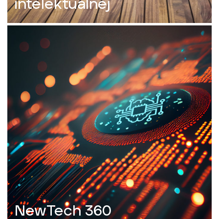
intelektualnej
NewTech 360​